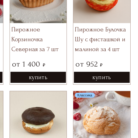
Пирожное
Пирожное Булочка
я
Корзиночка
Шу с фисташкой и
Северная за 7 шт
малиной за 4 шт
от
1 400
от
952
₽
₽
купить
купить
Классика