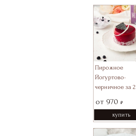
Пирожное
Йогуртово-
черничное за 2
от
970
₽
купить