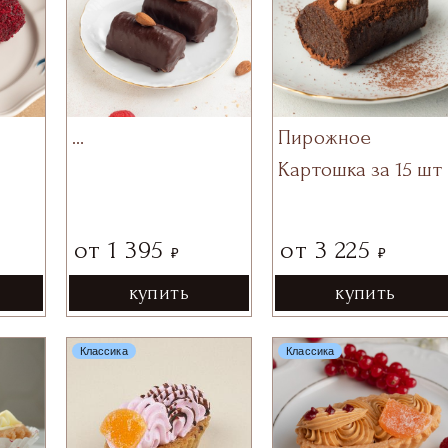
…
Пирожное
Картошка за 15 шт
от
1 395
от
3 225
₽
₽
купить
купить
Классика
Классика