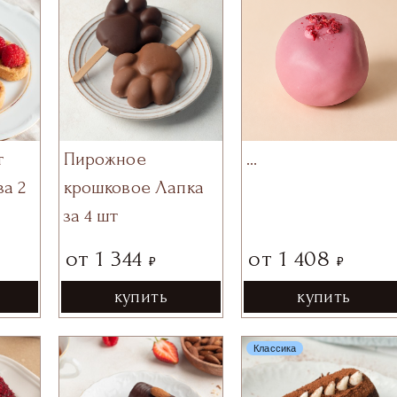
Пирожное
т
…
крошковое Лапка
за 2
за 4 шт
от
1 344
от
1 408
₽
₽
купить
купить
Классика