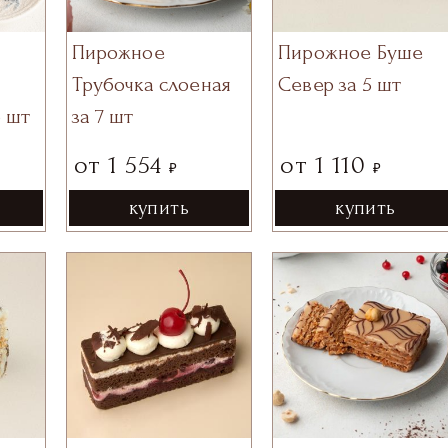
Пирожное
Пирожное Буше
Трубочка слоеная
Север за 5 шт
6 шт
за 7 шт
от
1 554
от
1 110
₽
₽
купить
купить