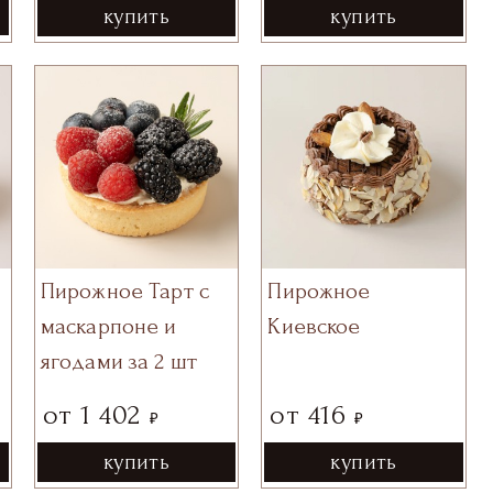
купить
купить
Пирожное Тарт с
Пирожное
маскарпоне и
Киевское
ягодами за 2 шт
от
1 402
от
416
₽
₽
купить
купить