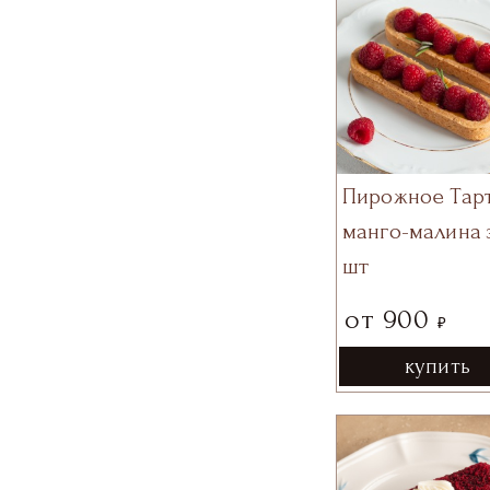
Пирожное Тар
манго-малина 
шт
от
900
₽
купить