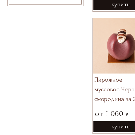
купить
Пирожное
муссовое Черн
смородина за 
от
1 060
₽
купить