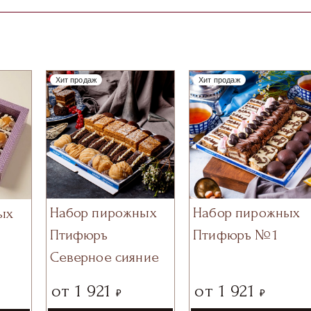
Хит продаж
Хит продаж
Набор пирожных
Набор пирожных
ых
Птифюръ
Птифюръ №1
Северное сияние
от
1 921
от
1 921
₽
₽