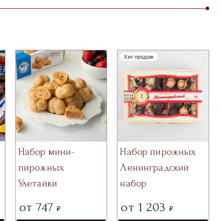
Хит продаж
Набор мини-
Набор пирожных
пирожных
Ленинградский
Улетайки
набор
от
747
от
1 203
₽
₽