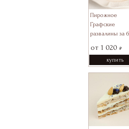
Пирожное
Графские
развалины за 
от
1 020
₽
купить