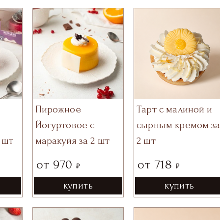
Пирожное
Тарт с малиной и
Йогуртовое с
сырным кремом з
 шт
маракуйя за 2 шт
2 шт
от
970
от
718
₽
₽
купить
купить