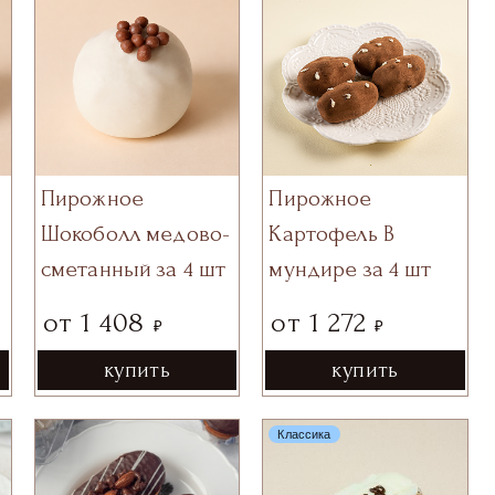
Пирожное
Пирожное
Шокоболл медово-
Картофель В
сметанный за 4 шт
мундире за 4 шт
от
1 408
от
1 272
₽
₽
купить
купить
Классика