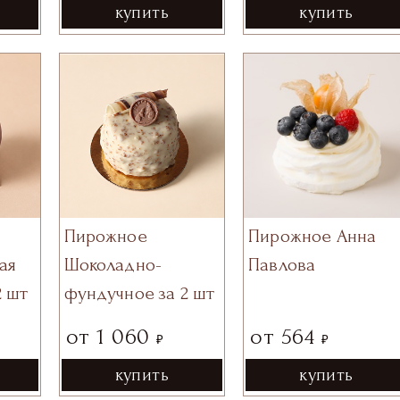
купить
купить
Пирожное
Пирожное Анна
ая
Шоколадно-
Павлова
2 шт
фундучное за 2 шт
от
1 060
от
564
₽
₽
купить
купить