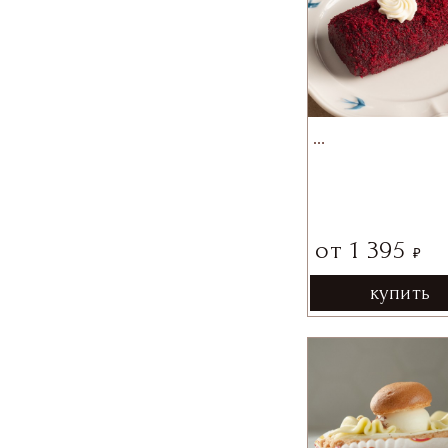
…
от
1 395
₽
купить