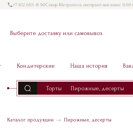
+7 812 603 41 90
Север-Метрополь интернет-магазин
с 9:00 
Выберите доставку или самовывоз
г
Кондитерские
Наша история
Вак
Торты
Пирожные, десерты
Каталог продукции
Пирожные, десерты