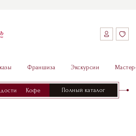
казы
Франшиза
Экскурсии
Мастер
Полный каталог
адости
Кофе