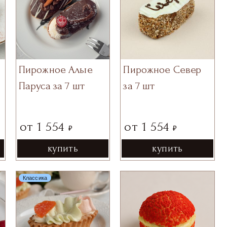
Пирожное Алые
Пирожное Север
Паруса за 7 шт
за 7 шт
от
1 554
от
1 554
₽
₽
купить
купить
Классика