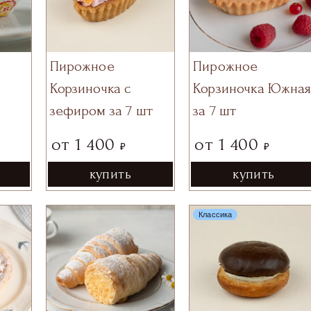
Пирожное
Пирожное
Корзиночка с
Корзиночка Южна
зефиром за 7 шт
за 7 шт
от
1 400
от
1 400
₽
₽
купить
купить
Классика