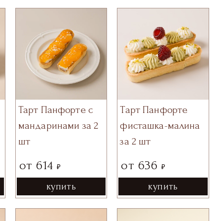
Тарт Панфорте с
Тарт Панфорте
а
мандаринами за 2
фисташка-малина
шт
за 2 шт
от
614
от
636
₽
₽
купить
купить