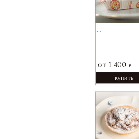
…
от
1 400
₽
купить