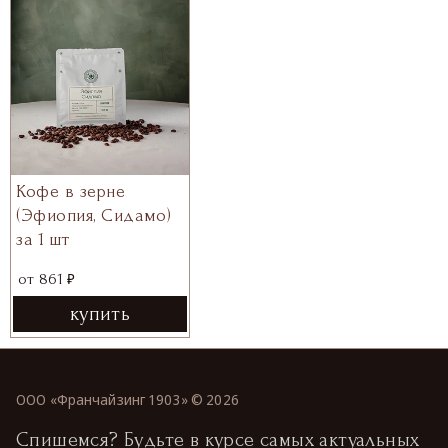
Кофе в зерне
(Эфиопия, Сидамо)
за 1 шт
₽
от
861
купить
ООО «Франчайзинг 1903» ©
2026
Спишемся? Будьте в курсе самых актуальных