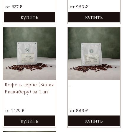
₽
₽
от
627
от
969
купить
купить
Кофе в зерне (Кения
…
Риакиберу) за 1 шт
₽
₽
от
1 129
от
889
купить
купить