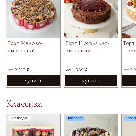
Торт Медово-
Торт Шоколадно-
Торт
сметанный
вишневый
Пре
₽
₽
от
2 229
от
1 989
от
2 
купить
купить
Классика
Хит продаж
Классика
Класс