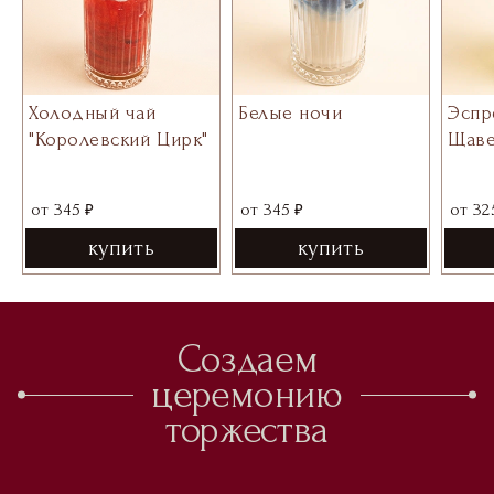
Холодный чай
Белые ночи
Эспр
"Королевский Цирк"
Щаве
₽
₽
от
345
от
345
от
32
купить
купить
Создаем
церемонию
торжества