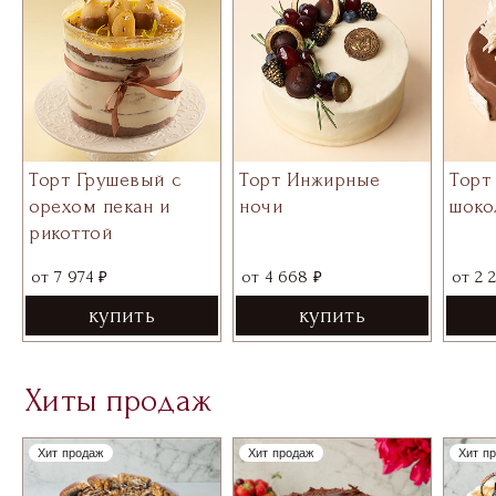
Торт Грушевый с
Торт Инжирные
Торт
орехом пекан и
ночи
шоко
рикоттой
₽
₽
от
7 974
от
4 668
от
2 
купить
купить
Хиты продаж
Хит продаж
Хит продаж
Хит п