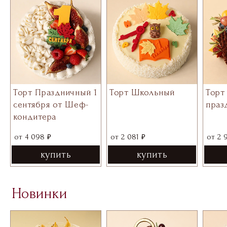
Торт Праздничный 1
Торт Школьный
Торт
сентября от Шеф-
праз
кондитера
₽
₽
от
4 098
от
2 081
от
2 
купить
купить
Новинки