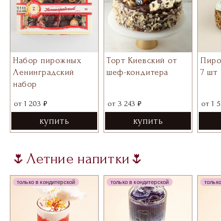
Торт Киевский от
Набор пирожных
Пиро
шеф-кондитера
Ленинградский
7 шт
набор
₽
₽
от
3 243
от
1 203
от
1 
купить
купить
🌷Летние напитки🌷
только в кондитерской
только в кондитерской
только