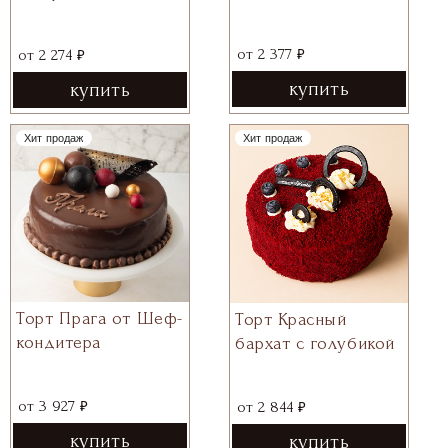
₽
₽
от
2 377
от
2 274
купить
купить
Хит продаж
Хит продаж
Торт Прага от Шеф-
Торт Красный
кондитера
бархат с голубикой
₽
₽
от
3 927
от
2 844
купить
купить