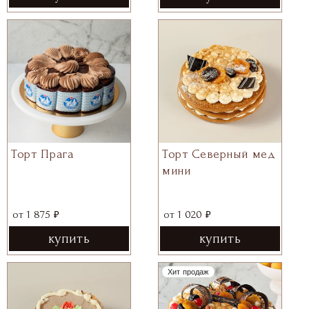
Торт Прага
Торт Северный мед
мини
₽
₽
от
1 875
от
1 020
купить
купить
Хит продаж