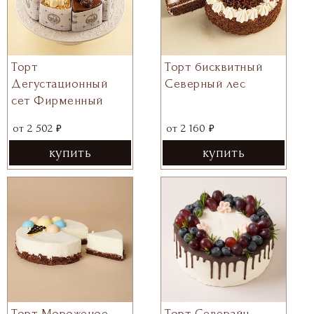
Торт
Торт бисквитный
Дегустационный
Северный лес
сет Фирменный
₽
₽
от
2 502
от
2 160
купить
купить
Торт Мороженое
Торт Северайн