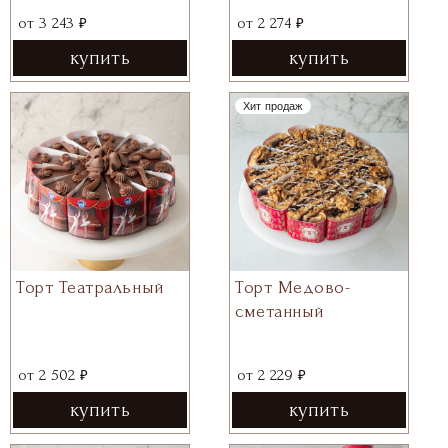
₽
₽
от
3 243
от
2 274
купить
купить
Хит продаж
Торт Театральный
Торт Медово-
сметанный
₽
₽
от
2 502
от
2 229
купить
купить