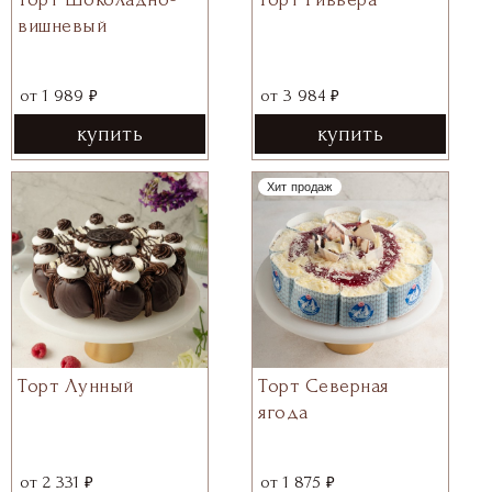
вишневый
₽
₽
от
1 989
от
3 984
купить
купить
Хит продаж
Торт Северная
Торт Лунный
ягода
₽
₽
от
1 875
от
2 331