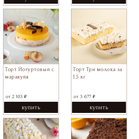
Торт Йогуртовый с
Торт Три молока за
маракуйя
1.5 кг
₽
₽
от
2 103
от
3 677
купить
купить