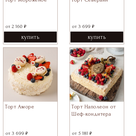
₽
₽
от
2 160
от
3 699
купить
купить
Торт Аморе
Торт Наполеон от
Шеф-кондитера
₽
₽
от
3 699
от
5 181