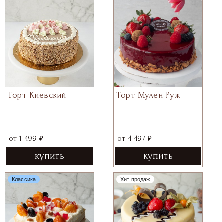
Торт Киевский
Торт Мулен Руж
₽
₽
от
1 499
от
4 497
купить
купить
Классика
Хит продаж