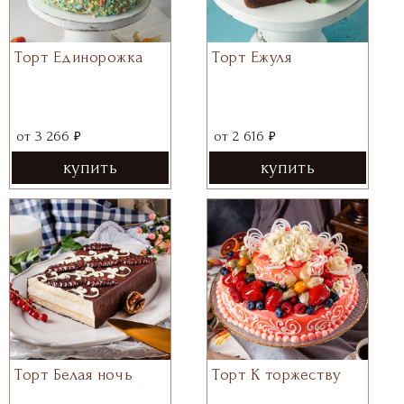
Торт Ежуля
Торт Единорожка
₽
₽
от
2 616
от
3 266
купить
купить
Торт Белая ночь
Торт К торжеству