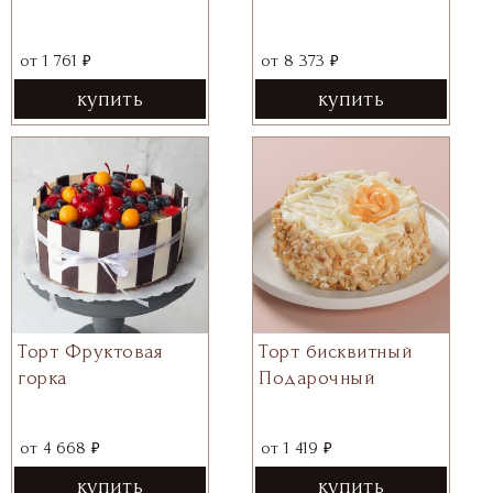
₽
₽
от
1 761
от
8 373
купить
купить
Торт Фруктовая
Торт бисквитный
горка
Подарочный
₽
₽
от
4 668
от
1 419
купить
купить