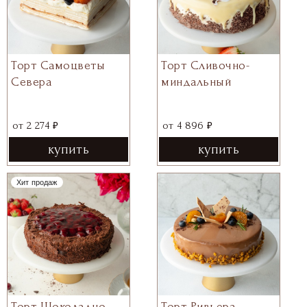
Торт Самоцветы
Торт Сливочно-
Севера
миндальный
₽
₽
от
2 274
от
4 896
купить
купить
Хит продаж
Торт Шоколадно-
Торт Ривьера