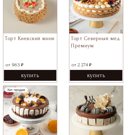
Торт Киевский мини
Торт Северный мёд
Премиум
₽
₽
от
963
от
2 274
купить
купить
Хит продаж