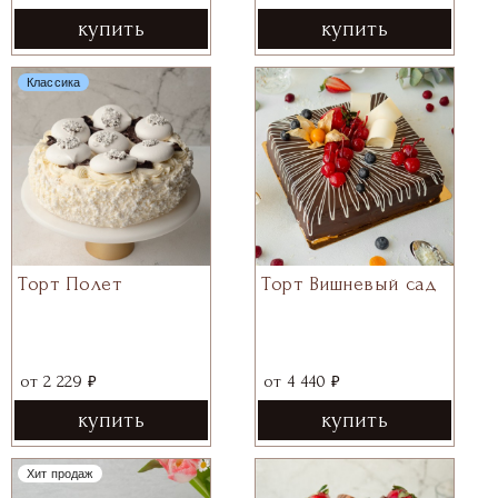
купить
купить
Классика
Торт Полет
Торт Вишневый сад
₽
₽
от
2 229
от
4 440
купить
купить
Хит продаж