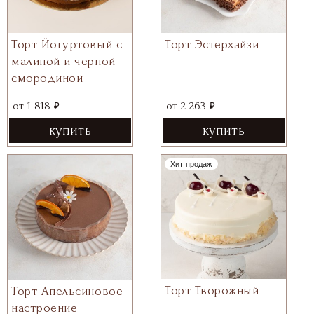
Торт Йогуртовый с
Торт Эстерхайзи
малиной и черной
смородиной
₽
₽
от
1 818
от
2 263
купить
купить
Хит продаж
Торт Творожный
Торт Апельсиновое
настроение