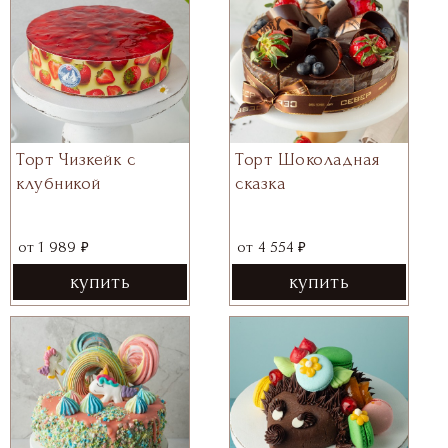
Торт Чизкейк с
Торт Шоколадная
клубникой
сказка
₽
₽
от
1 989
от
4 554
купить
купить