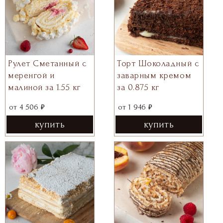
Рулет Сметанный с
Торт Шоколадный с
меренгой и
заварным кремом
малиной за 1.55 кг
за 0.875 кг
₽
₽
от
4 506
от
1 946
купить
купить