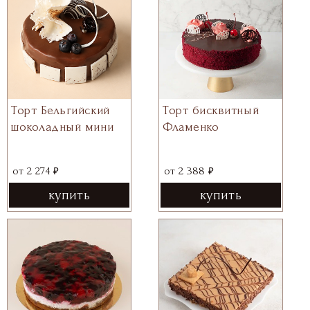
Торт Бельгийский
Торт бисквитный
шоколадный мини
Фламенко
₽
₽
от
2 274
от
2 388
купить
купить