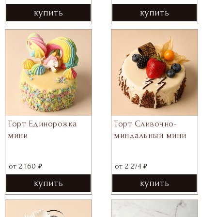
купить
купить
Торт Единорожка
Торт Сливочно-
мини
миндальный мини
₽
₽
от
2 160
от
2 274
купить
купить