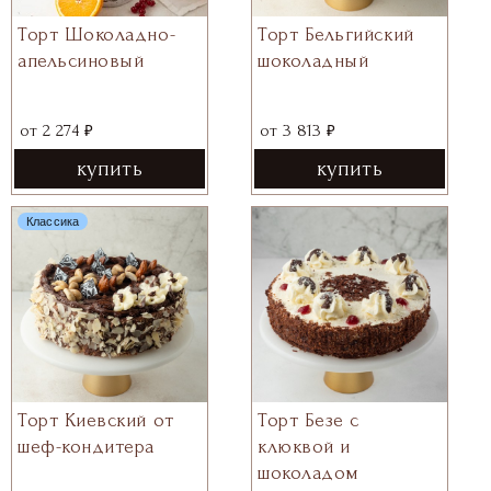
Торт Бельгийский
Торт Шоколадно-
шоколадный
апельсиновый
₽
₽
от
3 813
от
2 274
купить
купить
Классика
Торт Киевский от
Торт Безе с
шеф-кондитера
клюквой и
шоколадом