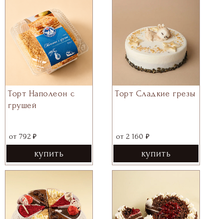
Торт Наполеон с
Торт Сладкие грезы
грушей
₽
₽
от
792
от
2 160
купить
купить