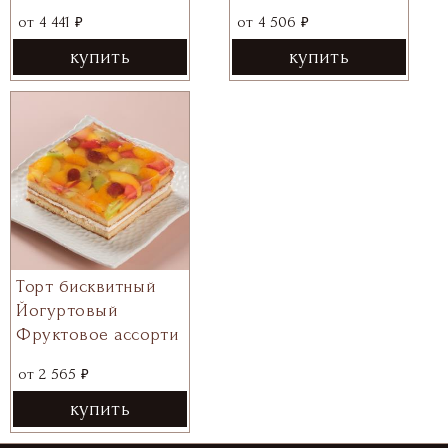
₽
₽
от
4 441
от
4 506
купить
купить
Торт бисквитный
Йогуртовый
Фруктовое ассорти
₽
от
2 565
купить