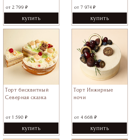
₽
₽
от
2 799
от
7 974
купить
купить
Торт бисквитный
Торт Инжирные
Северная сказка
ночи
₽
₽
от
1 590
от
4 668
купить
купить