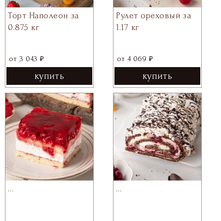
Торт Наполеон за
Рулет ореховый за
0.875 кг
1.17 кг
₽
₽
от
3 043
от
4 069
купить
купить
…
…