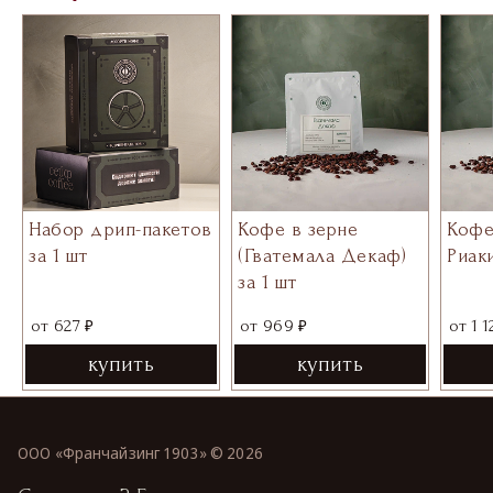
Набор дрип-пакетов
Кофе в зерне
Кофе
за 1 шт
(Гватемала Декаф)
Риаки
за 1 шт
₽
₽
от
627
от
969
от
1 1
купить
купить
ООО «Франчайзинг 1903» ©
2026