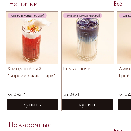
Напитки
Всё
только в кондитерской
только в кондитерской
только
Холодный чай
Белые ночи
Лим
"Королевский Цирк"
Грей
₽
₽
от
345
от
345
от
32
купить
купить
Подарочные