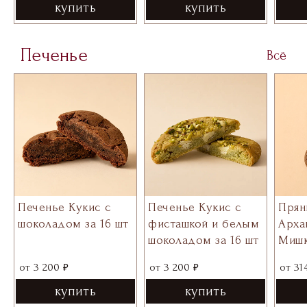
купить
купить
Печенье
Всё
Печенье Кукис с
Печенье Кукис с
Прян
шоколадом за 16 шт
фисташкой и белым
Арха
шоколадом за 16 шт
Мишк
₽
₽
от
3 200
от
3 200
от
31
купить
купить