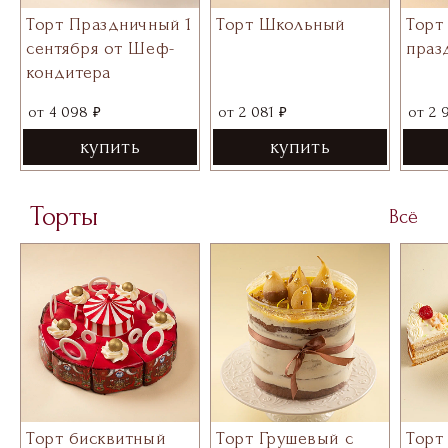
Торт Праздничный 1
Торт Школьный
Торт
сентября от Шеф-
праз
кондитера
₽
₽
от
4 098
от
2 081
от
2 
купить
купить
Торты
Всё
Торт бисквитный
Торт Грушевый с
Торт