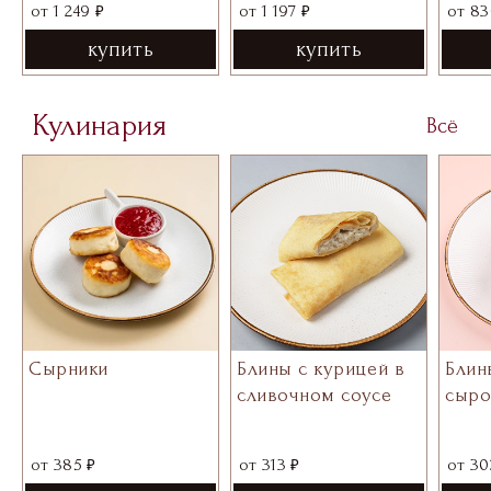
₽
₽
от
1 249
от
1 197
от
83
купить
купить
Кулинария
Всё
Сырники
Блины с курицей в
Блин
сливочном соусе
сыр
₽
₽
от
385
от
313
от
30