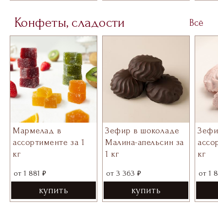
Конфеты, сладости
Всё
Мармелад в
Зефир в шоколаде
Зефи
ассортименте за 1
Малина-апельсин за
ассо
кг
1 кг
кг
₽
₽
от
1 881
от
3 363
от
1 
купить
купить