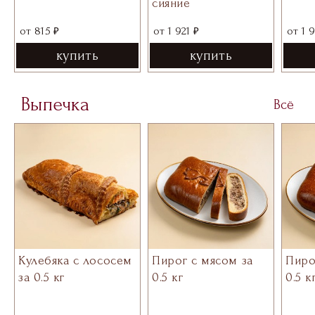
сияние
₽
₽
от
1 921
от
1 9
от
815
купить
купить
Выпечка
Всё
Кулебяка с лососем
Пирог с мясом за
Пиро
за 0.5 кг
0.5 кг
0.5 к