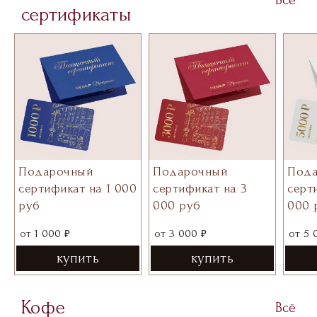
Всё
сертификаты
Подарочный
Подарочный
Под
сертификат на 1 000
сертификат на 3
серт
руб
000 руб
000 
₽
₽
от
1 000
от
3 000
от
5 
купить
купить
Кофе
Всё