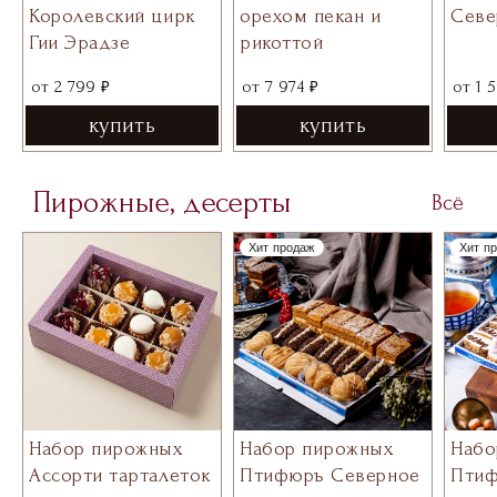
Королевский цирк
орехом пекан и
Севе
Гии Эрадзе
рикоттой
₽
₽
от
2 799
от
7 974
от
1 
купить
купить
Пирожные, десерты
Всё
Хит продаж
Хит п
Набор пирожных
Набо
Набор пирожных
Птифюръ Северное
Пти
Ассорти тарталеток