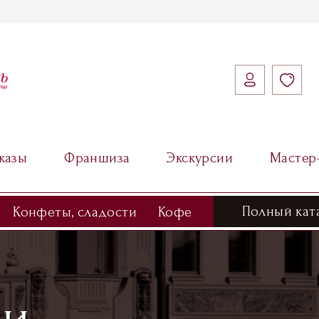
казы
Франшиза
Экскурсии
Мастер
Полный кат
Конфеты, сладости
Кофе
ми