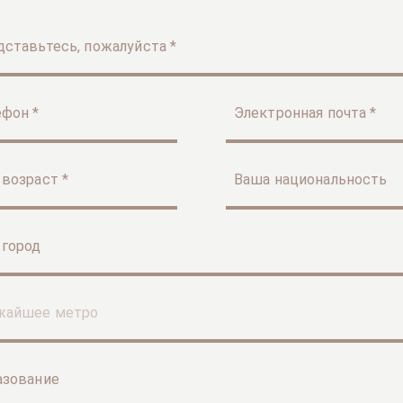
ставьтесь, пожалуйста *
ефон *
Электронная почта *
возраст *
Ваша национальность
 город
жайшее метро
азование