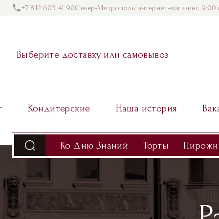
+7 812 603 41 90
Север-Метрополь интернет-магазин
с 9:00 
Выберите доставку или самовывоз
г
Кондитерские
Наша история
Вак
Ко Дню Знаний
Торты
Пирожн
Р