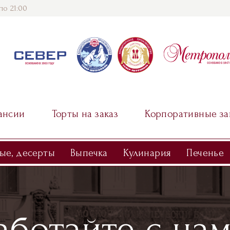
по 21:00
ансии
Торты на заказ
Корпоративные за
ые, десерты
Выпечка
Кулинария
Печенье
аботайте с на